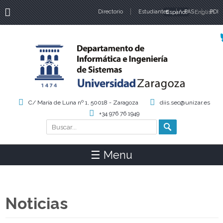
Directorio
Estudiantes
Español
PAS
English
PDI
Idiomas
C/ María de Luna nº 1, 50018 - Zaragoza
diis.sec@unizar.es
+34 976 76 1949
Buscar
Formulario de búsqueda
☰ Menu
Noticias