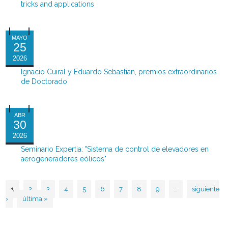
tricks and applications
MAYO
25
2026
Ignacio Cuiral y Eduardo Sebastián, premios extraordinarios
de Doctorado
ABR
30
2026
Seminario Expertia: "Sistema de control de elevadores en
aerogeneradores eólicos"
1
2
3
4
5
6
7
8
9
…
siguiente
Páginas
›
última »