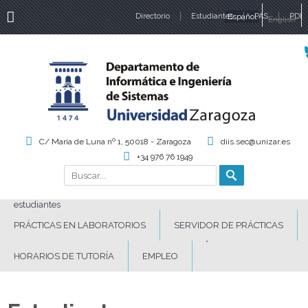
Directorio
Estudiantes
Español
PAS
PDI
English
Idiomas
C/ María de Luna nº 1, 50018 - Zaragoza
diis.sec@unizar.es
+34 976 76 1949
Buscar
Formulario de búsqueda
estudiantes
PRÁCTICAS EN LABORATORIOS
SERVIDOR DE PRÁCTICAS
HORARIOS DE TUTORÍA
EMPLEO