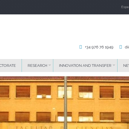
Espa
La
+34 976 76 1949
di
CTORATE
RESEARCH
INNOVATION AND TRANSFER
NE