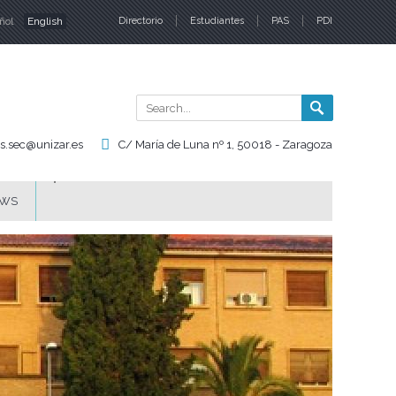
ñol
English
Directorio
Estudiantes
PAS
PDI
nguages
Search
Search
form
is.sec@unizar.es
C/ María de Luna nº 1, 50018 - Zaragoza
WS