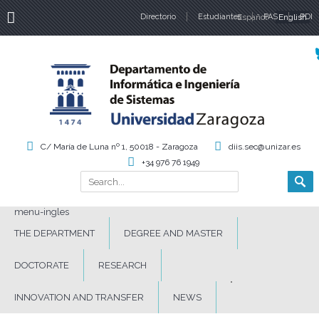
Directorio
Estudiantes
Español
PAS
English
PDI
Language
C/ María de Luna nº 1, 50018 - Zaragoza
diis.sec@unizar.es
+34 976 76 1949
Search
Search form
menu-ingles
THE DEPARTMENT
DEGREE AND MASTER
DOCTORATE
RESEARCH
INNOVATION AND TRANSFER
NEWS