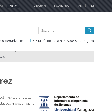
ñol
English
Directorio
Estudiantes
PAS
PDI
nguages
Search
Search
form
is.sec@unizar.es
C/ María de Luna nº 1, 50018 - Zaragoza
WS
rez
ÁTICA”, en la que se
destacada merecen dicho