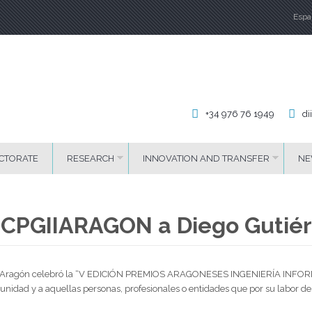
Espa
La
+34 976 76 1949
di
CTORATE
RESEARCH
INNOVATION AND TRANSFER
NE
l CPGIIARAGON a Diego Gutiér
a de Aragón celebró la “V EDICIÓN PREMIOS ARAGONESES INGENIERÍA INFORM
unidad y a aquellas personas, profesionales o entidades que por su labor 