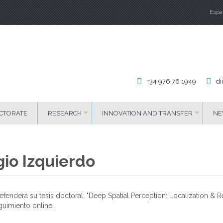
Espa
La
+34 976 76 1949
di
CTORATE
RESEARCH
INNOVATION AND TRANSFER
NE
gio Izquierdo
fenderá su tesis doctoral, "Deep Spatial Perception: Localization & R
guimiento online.