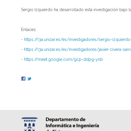
Sergio Izquierdo ha desarrollado esta investigación bajo 
Enlaces:
-
https://i3a.unizar.es/es/investigadores/sergio-izquierd
-
https://i3a.unizar.es/es/investigadores/javier-civera-san
-
https://meet.google.com/gcp-ddpg-ynb