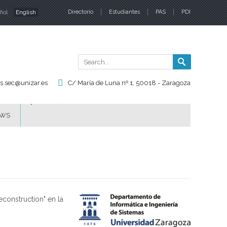
ñol
English
Directorio
Estudiantes
PAS
PDI
nguages
Search
Search
form
is.sec@unizar.es
C/ María de Luna nº 1, 50018 - Zaragoza
WS
econstruction" en la