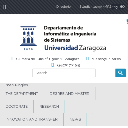
Directorio
Estudiantes
Español
PAS
English
PDI
Language
C/ María de Luna nº 1, 50018 - Zaragoza
diis.sec@unizar.es
+34 976 76 1949
Search
Search form
menu-ingles
THE DEPARTMENT
DEGREE AND MASTER
DOCTORATE
RESEARCH
INNOVATION AND TRANSFER
NEWS