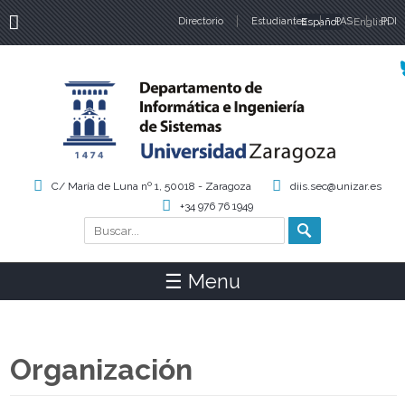
Directorio
Estudiantes
Español
PAS
English
PDI
Idiomas
C/ María de Luna nº 1, 50018 - Zaragoza
diis.sec@unizar.es
+34 976 76 1949
Buscar
Formulario de búsqueda
☰ Menu
Organización