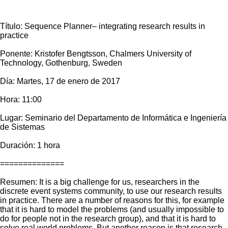
Título: Sequence Planner– integrating research results in
practice
Ponente: Kristofer Bengtsson, Chalmers University of
Technology, Gothenburg, Sweden
Día: Martes, 17 de enero de 2017
Hora: 11:00
Lugar: Seminario del Departamento de Informática e Ingeniería
de Sistemas
Duración: 1 hora
==============
Resumen: It is a big challenge for us, researchers in the
discrete event systems community, to use our research results
in practice. There are a number of reasons for this, for example
that it is hard to model the problems (and usually impossible to
do for people not in the research group), and that it is hard to
solve real world problems. But another reason is that research