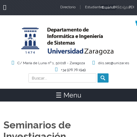
Directorio
Estudiantes
Español
PAS
English
PDI
Idiomas
C/ María de Luna nº 1, 50018 - Zaragoza
diis.sec@unizar.es
+34 976 76 1949
Buscar
Formulario de búsqueda
☰ Menu
Seminarios de
Investigación