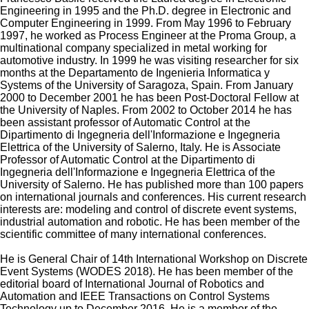
Engineering in 1995 and the Ph.D. degree in Electronic and
Computer Engineering in 1999. From May 1996 to February
1997, he worked as Process Engineer at the Proma Group, a
multinational company specialized in metal working for
automotive industry. In 1999 he was visiting researcher for six
months at the Departamento de Ingenieria Informatica y
Systems of the University of Saragoza, Spain. From January
2000 to December 2001 he has been Post-Doctoral Fellow at
the University of Naples. From 2002 to October 2014 he has
been assistant professor of Automatic Control at the
Dipartimento di Ingegneria dell'Informazione e Ingegneria
Elettrica of the University of Salerno, Italy. He is Associate
Professor of Automatic Control at the Dipartimento di
Ingegneria dell'Informazione e Ingegneria Elettrica of the
University of Salerno. He has published more than 100 papers
on international journals and conferences. His current research
interests are: modeling and control of discrete event systems,
industrial automation and robotic. He has been member of the
scientific committee of many international conferences.
He is General Chair of 14th International Workshop on Discrete
Event Systems (WODES 2018). He has been member of the
editorial board of International Journal of Robotics and
Automation and IEEE Transactions on Control Systems
Technology up to December 2016. He is a member of the