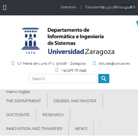
Directorio
Estudiantes
Español
PAS
English
PDI
Language
C/ María de Luna nº 1, 50018 - Zaragoza
diis.sec@unizar.es
+34 976 76 1949
Search
Search form
menu-ingles
THE DEPARTMENT
DEGREE AND MASTER
DOCTORATE
RESEARCH
INNOVATION AND TRANSFER
NEWS