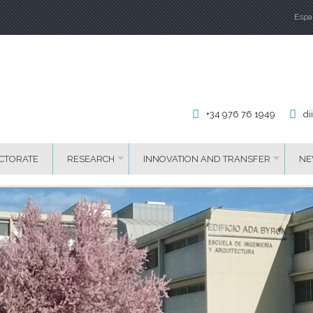
Espa
La
+34 976 76 1949
di
CTORATE
RESEARCH
INNOVATION AND TRANSFER
NE