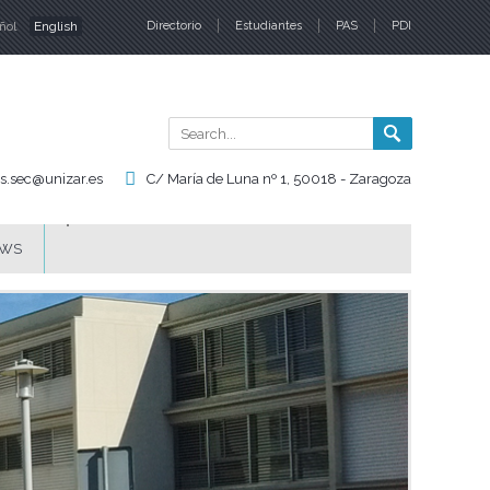
ñol
English
Directorio
Estudiantes
PAS
PDI
nguages
Search
Search
form
is.sec@unizar.es
C/ María de Luna nº 1, 50018 - Zaragoza
WS