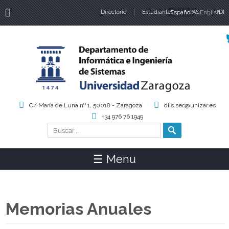
Directorio
Estudiantes
Español
PAS
English
PDI
Idiomas
C/ María de Luna nº 1, 50018 - Zaragoza
diis.sec@unizar.es
+34 976 76 1949
Buscar
Formulario de búsqueda
☰ Menu
Memorias Anuales