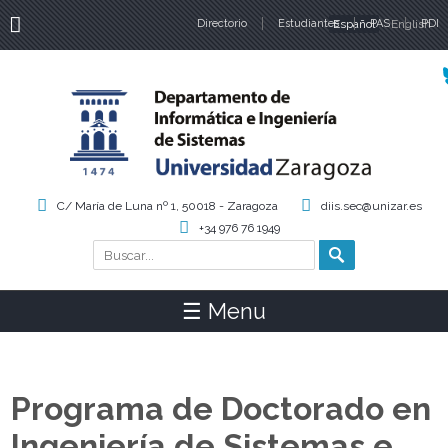
Directorio
Estudiantes
Español
PAS
English
PDI
Idiomas
C/ María de Luna nº 1, 50018 - Zaragoza
diis.sec@unizar.es
+34 976 76 1949
Buscar
Formulario de búsqueda
☰ Menu
Programa de Doctorado en
Ingeniería de Sistemas e