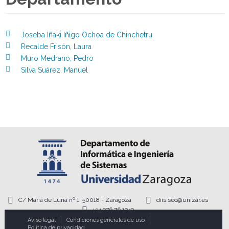
Joseba Iñaki Iñigo Ochoa de Chinchetru
Recalde Frisón, Laura
Muro Medrano, Pedro
Silva Suárez, Manuel
C/ María de Luna nº 1, 50018 - Zaragoza
diis.sec@unizar.es
+34 976 76 1949
Aviso legal
Condiciones generales de uso
Política de privacidad