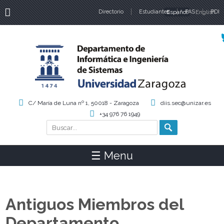
Directorio
Estudiantes
Español
PAS
English
PDI
Idiomas
C/ María de Luna nº 1, 50018 - Zaragoza
diis.sec@unizar.es
+34 976 76 1949
Buscar
Formulario de búsqueda
☰ Menu
Antiguos Miembros del
Departamento