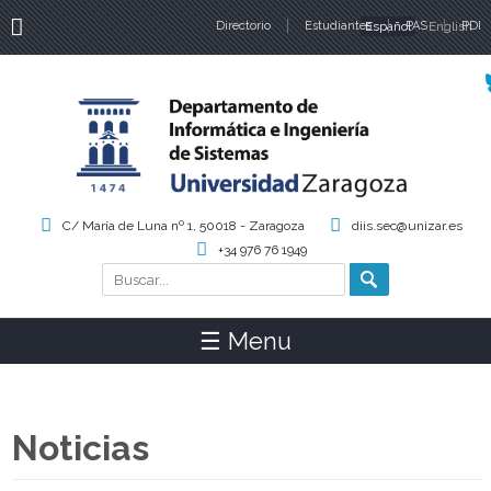
Directorio
Estudiantes
Español
PAS
English
PDI
Idiomas
C/ María de Luna nº 1, 50018 - Zaragoza
diis.sec@unizar.es
+34 976 76 1949
Buscar
Formulario de búsqueda
☰ Menu
Noticias