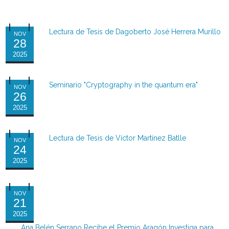
Lectura de Tesis de Dagoberto José Herrera Murillo
NOV
28
2025
Seminario "Cryptography in the quantum era"
NOV
26
2025
Lectura de Tesis de Víctor Martínez Batlle
NOV
24
2025
NOV
21
2025
Ana Belén Serrano Recibe el Premio Aragón Investiga para