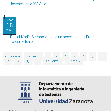
Jóvenes en la XV Gala
NOV
18
2025
Daniel Martín Serrano obtiene un accésit en los Premios
Tercer Milenio.
« primera
‹ anterior
…
5
6
7
8
9
10
Páginas
11
12
13
…
siguiente ›
última »