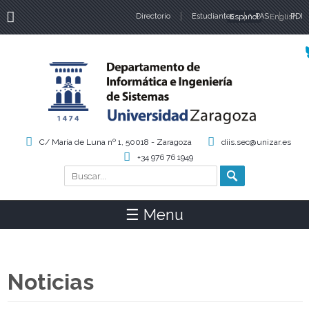
Directorio
Estudiantes
Español
PAS
English
PDI
Idiomas
C/ María de Luna nº 1, 50018 - Zaragoza
diis.sec@unizar.es
+34 976 76 1949
Buscar
Formulario de búsqueda
☰ Menu
Noticias