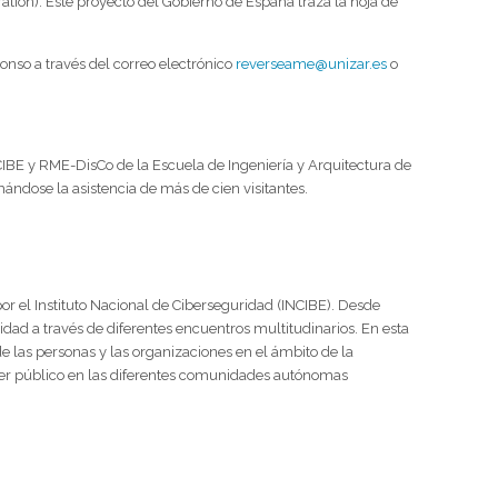
ation). Este proyecto del Gobierno de España traza la hoja de
lonso a través del correo electrónico
reverseame@unizar.es
o
IBE y RME-DisCo de la Escuela de Ingeniería y Arquitectura de
ándose la asistencia de más de cien visitantes.
por el Instituto Nacional de Ciberseguridad (INCIBE). Desde
dad a través de diferentes encuentros multitudinarios. En esta
 las personas y las organizaciones en el ámbito de la
cter público en las diferentes comunidades autónomas