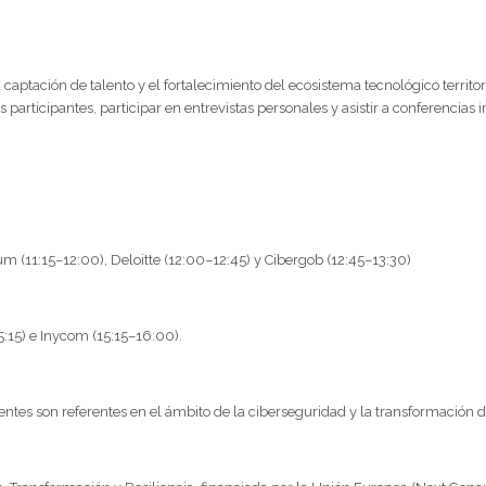
a captación de talento y el fortalecimiento del ecosistema tecnológico territ
 participantes, participar en entrevistas personales y asistir a conferencias 
m (11:15–12:00), Deloitte (12:00–12:45) y Cibergob (12:45–13:30)
:15) e Inycom (15:15–16:00).
ntes son referentes en el ámbito de la ciberseguridad y la transformación di