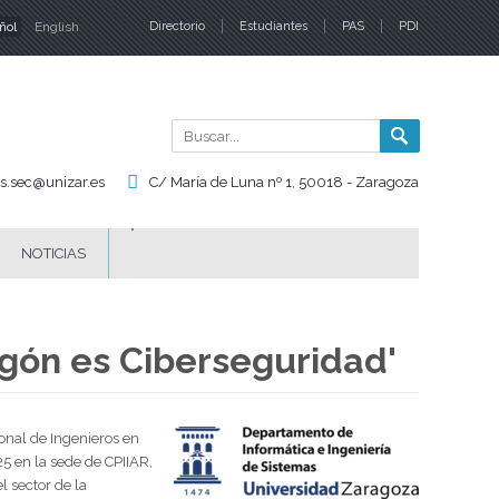
ñol
English
Directorio
Estudiantes
PAS
PDI
iomas
Buscar
Formul
de
is.sec@unizar.es
C/ María de Luna nº 1, 50018 - Zaragoza
búsqu
NOTICIAS
agón es Ciberseguridad'
onal de Ingenieros en
25 en la sede de CPIIAR,
l sector de la