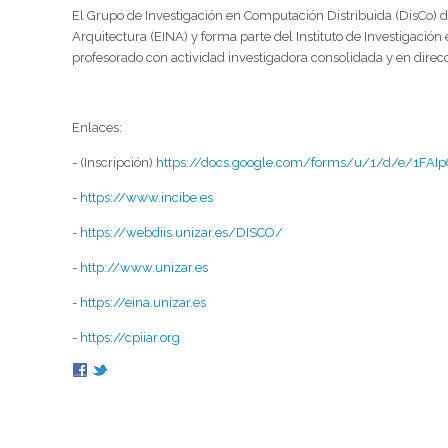
El Grupo de Investigación en Computación Distribuida (DisCo) de
Arquitectura (EINA) y forma parte del Instituto de Investigaci
profesorado con actividad investigadora consolidada y en direc
Enlaces:
- (Inscripción)
https://docs.google.com/forms/u/1/d/e/1FA
-
https://www.incibe.es
-
https://webdiis.unizar.es/DISCO/
-
http://www.unizar.es
-
https://eina.unizar.es
-
https://cpiiar.org