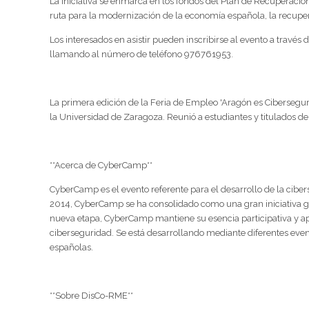
La iniciativa se enmarca en los fondos del Plan de Recuperación
ruta para la modernización de la economía española, la recupe
Los interesados en asistir pueden inscribirse al evento a través
llamando al número de teléfono 976761953.
La primera edición de la Feria de Empleo 'Aragón es Cibersegu
la Universidad de Zaragoza. Reunió a estudiantes y titulados de
**Acerca de CyberCamp**
CyberCamp es el evento referente para el desarrollo de la cibers
2014, CyberCamp se ha consolidado como una gran iniciativa gra
nueva etapa, CyberCamp mantiene su esencia participativa y apu
ciberseguridad. Se está desarrollando mediante diferentes eve
españolas.
**Sobre DisCo-RME**