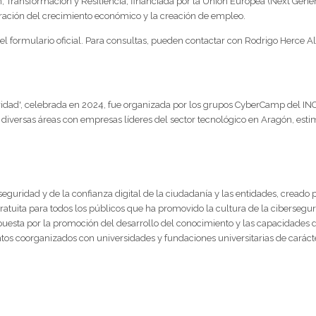
, Transformación y Resiliencia, financiada por la Unión Europea (Next Gener
ración del crecimiento económico y la creación de empleo.
 del formulario oficial. Para consultas, pueden contactar con Rodrigo Herce A
ridad', celebrada en 2024, fue organizada por los grupos CyberCamp del INC
 diversas áreas con empresas líderes del sector tecnológico en Aragón, estim
eguridad y de la confianza digital de la ciudadanía y las entidades, creado 
tuita para todos los públicos que ha promovido la cultura de la ciberseguri
esta por la promoción del desarrollo del conocimiento y las capacidades de
ntos coorganizados con universidades y fundaciones universitarias de cará