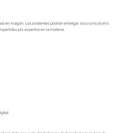
orial en Aragón. Los asistentes podrán entregar sus currículums
impartidas por expertos en la materia.
gital.