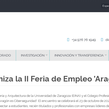
Espa
Id
+34 976 76 1949
di
ORADO
INVESTIGACIÓN
INNOVACIÓN Y TRANSFERENCIA
za la II Feria de Empleo 'Ar
a y Arquitectura de la Universidad de Zaragoza (EINA) y el Colegio Profesi
'Aragón es Ciberseguridad'. El encuentro se celebrará el 23 de octubre de 20
ectar a estudiantes, recién titulados y profesionales con empresas líderes de