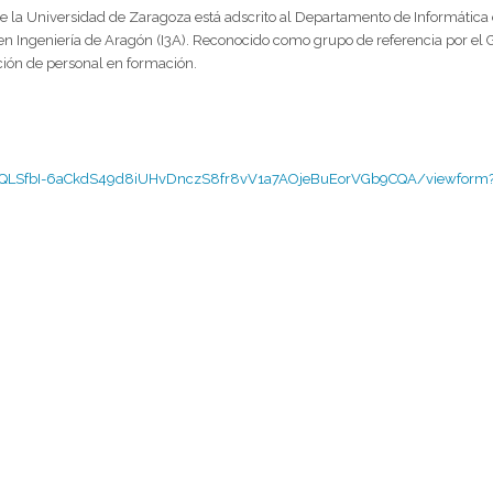
 la Universidad de Zaragoza está adscrito al Departamento de Informática e 
ón en Ingeniería de Aragón (I3A). Reconocido como grupo de referencia por 
ción de personal en formación.
IpQLSfbI-6aCkdS49d8iUHvDnczS8fr8vV1a7AOjeBuEorVGb9CQA/viewform?