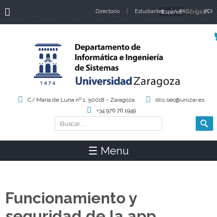
Directorio
Estudiantes
Español
PAS
English
PDI
Idiomas
C/ María de Luna nº 1, 50018 - Zaragoza
diis.sec@unizar.es
+34 976 76 1949
Buscar
Formulario de búsqueda
☰ Menu
Funcionamiento y
seguridad de la app