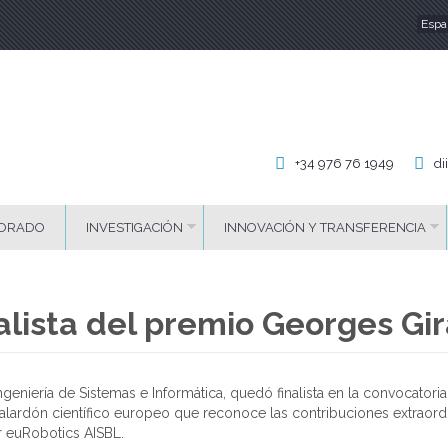
Espa
Id
+34 976 76 1949
di
ORADO
INVESTIGACIÓN
INNOVACIÓN Y TRANSFERENCIA
nalista del premio Georges Gi
eniería de Sistemas e Informática, quedó finalista en la convocatori
lardón científico europeo que reconoce las contribuciones extraordin
 euRobotics AISBL.