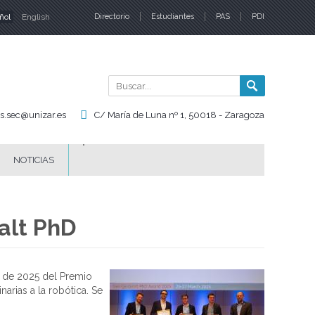
ñol
English
Directorio
Estudiantes
PAS
PDI
iomas
Buscar
Formul
de
is.sec@unizar.es
C/ María de Luna nº 1, 50018 - Zaragoza
búsqu
NOTICIAS
ralt PhD
a de 2025 del Premio
arias a la robótica. Se