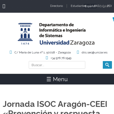
Directorio
Estudiantes
Español
PAS
English
PDI
Idiomas
C/ María de Luna nº 1, 50018 - Zaragoza
diis.sec@unizar.es
+34 976 76 1949
Buscar
Formulario de búsqueda
☰ Menu
Jornada ISOC Aragón-CEEI
«Prevención y respuesta