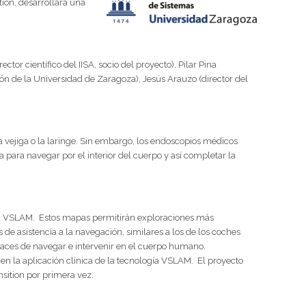
tion, desarrollará una
r científico del IISA, socio del proyecto), Pilar Pina
ión de la Universidad de Zaragoza), Jesús Arauzo (director del
 vejiga o la laringe. Sin embargo, los endoscopios médicos
para navegar por el interior del cuerpo y así completar la
ía VSLAM. Estos mapas permitirán exploraciones más
de asistencia a la navegación, similares a los de los coches
paces de navegar e intervenir en el cuerpo humano.
n la aplicación clínica de la tecnología VSLAM. El proyecto
sition por primera vez.