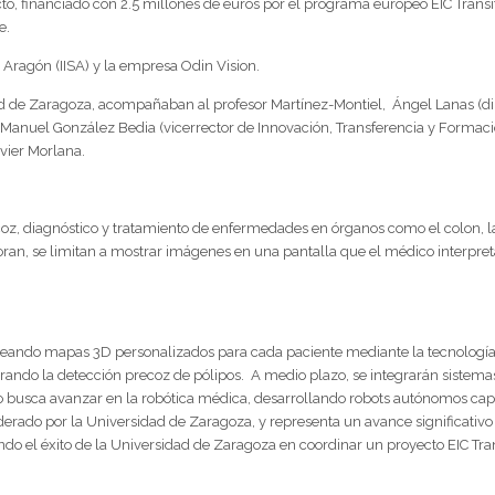
to, financiado con 2.5 millones de euros por el programa europeo EIC Transi
e.
ria Aragón (IISA) y la empresa Odin Vision.
d de Zaragoza, acompañaban al profesor Martínez-Montiel, Ángel Lanas (directo
), Manuel González Bedia (vicerrector de Innovación, Transferencia y Formac
avier Morlana.
oz, diagnóstico y tratamiento de enfermedades en órganos como el colon, la
an, se limitan a mostrar imágenes en una pantalla que el médico interpreta 
 creando mapas 3D personalizados para cada paciente mediante la tecnolog
ando la detección precoz de pólipos. A medio plazo, se integrarán sistemas 
to busca avanzar en la robótica médica, desarrollando robots autónomos ca
ado por la Universidad de Zaragoza, y representa un avance significativo e
ndo el éxito de la Universidad de Zaragoza en coordinar un proyecto EIC Tran