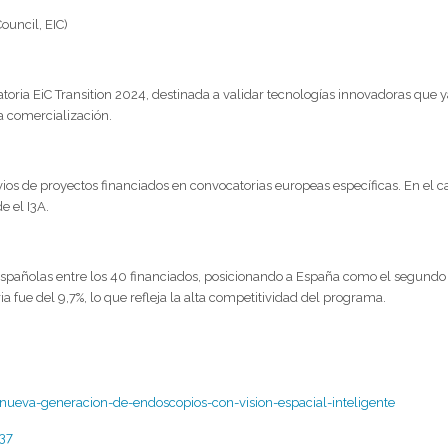
ouncil, EIC)
oria EiC Transition 2024, destinada a validar tecnologías innovadoras que y
a comercialización.
os de proyectos financiados en convocatorias europeas específicas. En el c
 el I3A.
españolas entre los 40 financiados, posicionando a España como el segundo 
a fue del 9,7%, lo que refleja la alta competitividad del programa.
-nueva-generacion-de-endoscopios-con-vision-espacial-inteligente
437