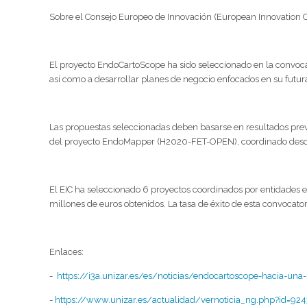
Sobre el Consejo Europeo de Innovación (European Innovation C
El proyecto EndoCartoScope ha sido seleccionado en la convocat
así como a desarrollar planes de negocio enfocados en su futur
Las propuestas seleccionadas deben basarse en resultados previ
del proyecto EndoMapper (H2020-FET-OPEN), coordinado desde
El EIC ha seleccionado 6 proyectos coordinados por entidades 
millones de euros obtenidos. La tasa de éxito de esta convocatori
Enlaces:
-
https://i3a.unizar.es/es/noticias/endocartoscope-hacia-una
-
https://www.unizar.es/actualidad/vernoticia_ng.php?id=92