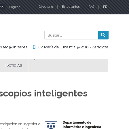
ñol
English
Directorio
Estudiantes
PAS
PDI
iomas
Buscar
Formul
de
is.sec@unizar.es
C/ María de Luna nº 1, 50018 - Zaragoza
búsqu
NOTICIAS
scopios inteligentes
estigación en Ingeniería