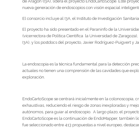
de Aragón (I3A), lidera el proyecto EndoCartoScope. Este proyec
nueva generación de endoscopios con visión espacial inteligent
El consorcio incluye al I3A, el Instituto de Investigación Sanita
El proyecto ha sido presentado en el Paraninfo de la Universida
(vicerrectora de Política Científica la Universidad de Zaragoza
I3A), y los postdocs del proyecto, Javier Rodríguez-Puigvert y J
La endoscopia es la técnica fundamental para la detección prec
actuales no tienen una comprensión de las cavidades que explor
exploración.
EndoCartoScope se centrará inicialmente en la colonoscopia,
exhaustivas, reduciendo el riesgo de zonas inexploradas y mejor
autónomos, para guiar al endoscopio. A largo plazo, el proyec
EndoCartoScope es la continuación de EndoMapper, también lider
fue seleccionado entre 413 propuestas a nivel europeo, destaca