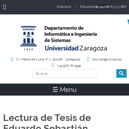
Directorio
Estudiantes
Español
PAS
English
PDI
Idiomas
C/ María de Luna nº 1, 50018 - Zaragoza
diis.sec@unizar.es
+34 976 76 1949
Buscar
Formulario de búsqueda
☰ Menu
Lectura de Tesis de
Eduardo Sebastián