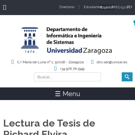
Directorio
Estudiantes
Español
PAS
English
PDI
Idiomas
C/ María de Luna nº 1, 50018 - Zaragoza
diis.sec@unizar.es
+34 976 76 1949
Buscar
Formulario de búsqueda
☰ Menu
Lectura de Tesis de
Richard Elvira