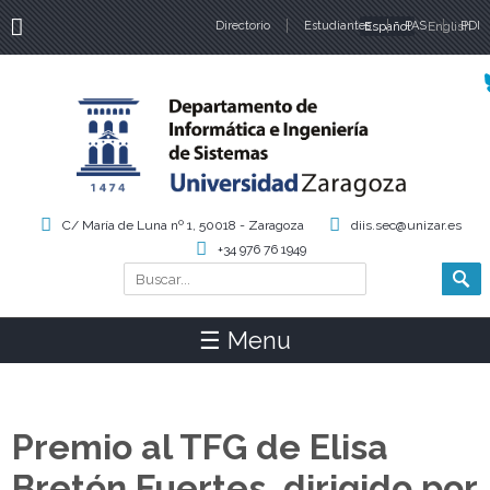
Directorio
Estudiantes
Español
PAS
English
PDI
Idiomas
C/ María de Luna nº 1, 50018 - Zaragoza
diis.sec@unizar.es
+34 976 76 1949
Buscar
Formulario de búsqueda
☰ Menu
Premio al TFG de Elisa
Bretón Fuertes, dirigido por