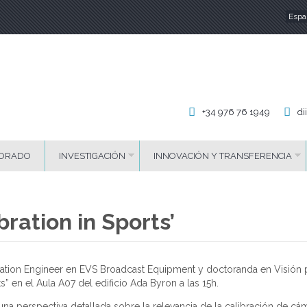
Espa
Id
+34 976 76 1949
di
ORADO
INVESTIGACIÓN
INNOVACIÓN Y TRANSFERENCIA
ration in Sports’
ovation Engineer en EVS Broadcast Equipment y doctoranda en Visión
s” en el Aula A07 del edificio Ada Byron a las 15h.
una perspectiva detallada sobre la relevancia de la calibración de cá