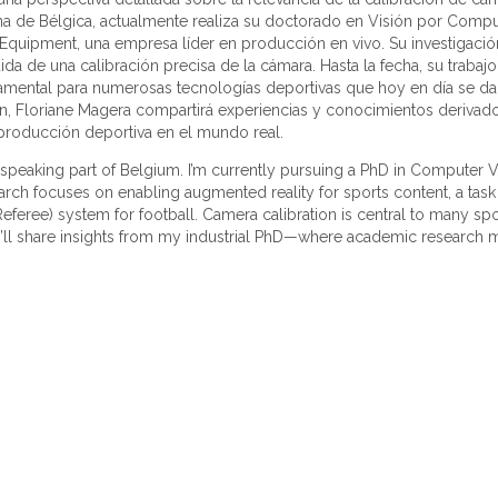
fona de Bélgica, actualmente realiza su doctorado en Visión por Comp
Equipment, una empresa líder en producción en vivo. Su investigación
 de una calibración precisa de la cámara. Hasta la fecha, su trabajo
ndamental para numerosas tecnologías deportivas que hoy en día se d
ción, Floriane Magera compartirá experiencias y conocimientos derivad
producción deportiva en el mundo real.
h-speaking part of Belgium. I’m currently pursuing a PhD in Computer Vi
rch focuses on enabling augmented reality for sports content, a task th
eferee) system for football. Camera calibration is central to many sp
talk, I’ll share insights from my industrial PhD—where academic research