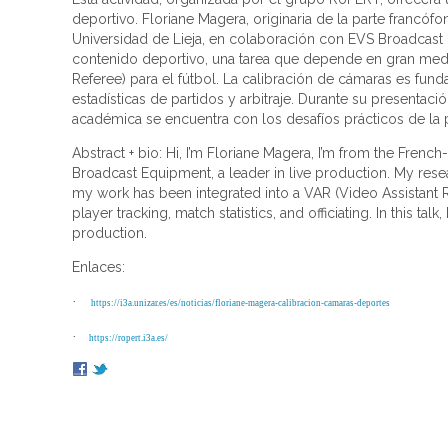
deportivo. Floriane Magera, originaria de la parte francó
Universidad de Lieja, en colaboración con EVS Broadcast 
contenido deportivo, una tarea que depende en gran medida
Referee) para el fútbol. La calibración de cámaras es fu
estadísticas de partidos y arbitraje. Durante su presenta
académica se encuentra con los desafíos prácticos de la 
Abstract + bio: Hi, I’m Floriane Magera, I’m from the Frenc
Broadcast Equipment, a leader in live production. My resea
my work has been integrated into a VAR (Video Assistant R
player tracking, match statistics, and officiating. In this 
production.
Enlaces:
·
https://i3a.unizar.es/es/noticias/floriane-magera-calibracion-camaras-deportes
·
https://ropert.i3a.es/