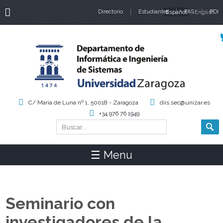
Directorio
Estudiantes
Español
PAS
English
PDI
Idiomas
C/ María de Luna nº 1, 50018 - Zaragoza
diis.sec@unizar.es
+34 976 76 1949
Buscar
Formulario de búsqueda
☰ Menu
Seminario con
investigadores de la