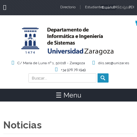
Directorio
Estudiantes
Español
PAS
English
PDI
Idiomas
C/ María de Luna nº 1, 50018 - Zaragoza
diis.sec@unizar.es
+34 976 76 1949
Buscar
Formulario de búsqueda
☰ Menu
Noticias