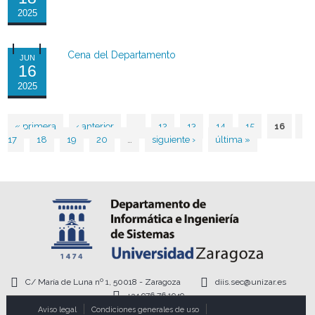
2025
Cena del Departamento
JUN
16
2025
« primera
‹ anterior
…
12
13
14
15
16
Páginas
17
18
19
20
…
siguiente ›
última »
C/ María de Luna nº 1, 50018 - Zaragoza
diis.sec@unizar.es
+34 976 76 1949
Aviso legal
Condiciones generales de uso