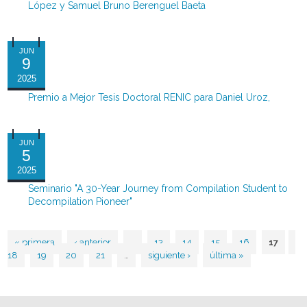
López y Samuel Bruno Berenguel Baeta
JUN
9
2025
Premio a Mejor Tesis Doctoral RENIC para Daniel Uroz,
JUN
5
2025
Seminario "A 30-Year Journey from Compilation Student to
Decompilation Pioneer"
« primera
‹ anterior
…
13
14
15
16
17
Páginas
18
19
20
21
…
siguiente ›
última »