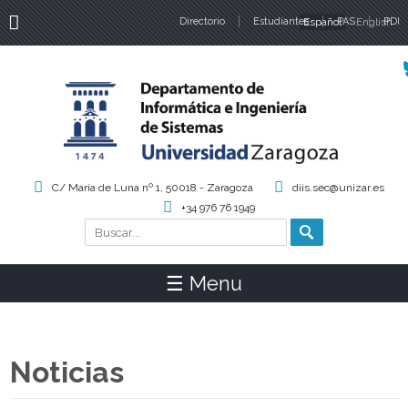
Directorio
Estudiantes
Español
PAS
English
PDI
Idiomas
C/ María de Luna nº 1, 50018 - Zaragoza
diis.sec@unizar.es
+34 976 76 1949
Buscar
Formulario de búsqueda
☰ Menu
Noticias