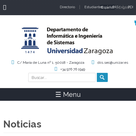
Directorio
Estudiantes
Español
PAS
English
PDI
Idiomas
C/ María de Luna nº 1, 50018 - Zaragoza
diis.sec@unizar.es
+34 976 76 1949
Buscar
Formulario de búsqueda
☰ Menu
Noticias