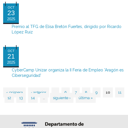
OCT
23
2025
Premio al TFG de Elisa Bretón Fuertes, dirigido por Ricardo
López Ruiz
OCT
21
2025
CyberCamp Unizar organiza la II Feria de Empleo 'Aragón es
Ciberseguridad'
« primera
‹ anterior
…
6
7
8
9
10
11
Páginas
12
13
14
…
siguiente ›
última »