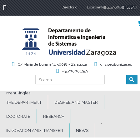
Directorio
Estudiantes
Español
PAS
English
PDI
Language
C/ María de Luna nº 1, 50018 - Zaragoza
diis.sec@unizar.es
+34 976 76 1949
Search
Search form
menu-ingles
THE DEPARTMENT
DEGREE AND MASTER
DOCTORATE
RESEARCH
INNOVATION AND TRANSFER
NEWS