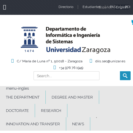
Directorio
Estudiantes
Español
PAS
English
PDI
Language
C/ María de Luna nº 1, 50018 - Zaragoza
diis.sec@unizar.es
+34 976 76 1949
Search
Search form
menu-ingles
THE DEPARTMENT
DEGREE AND MASTER
DOCTORATE
RESEARCH
INNOVATION AND TRANSFER
NEWS