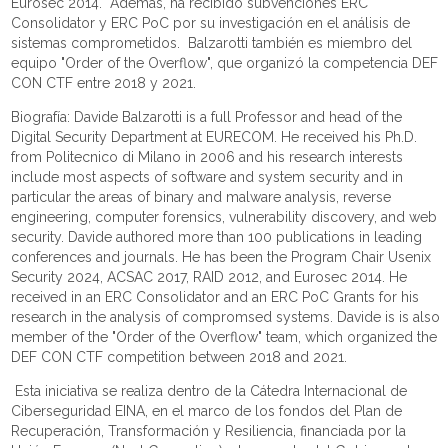
Eurosec 2014. Además, ha recibido subvenciones ERC
Consolidator y ERC PoC por su investigación en el análisis de
sistemas comprometidos. Balzarotti también es miembro del
equipo "Order of the Overflow", que organizó la competencia DEF
CON CTF entre 2018 y 2021.
Biografía: Davide Balzarotti is a full Professor and head of the
Digital Security Department at EURECOM. He received his Ph.D.
from Politecnico di Milano in 2006 and his research interests
include most aspects of software and system security and in
particular the areas of binary and malware analysis, reverse
engineering, computer forensics, vulnerability discovery, and web
security. Davide authored more than 100 publications in leading
conferences and journals. He has been the Program Chair Usenix
Security 2024, ACSAC 2017, RAID 2012, and Eurosec 2014. He
received in an ERC Consolidator and an ERC PoC Grants for his
research in the analysis of compromsed systems. Davide is is also
member of the "Order of the Overflow" team, which organized the
DEF CON CTF competition between 2018 and 2021.
Esta iniciativa se realiza dentro de la Cátedra Internacional de
Ciberseguridad EINA, en el marco de los fondos del Plan de
Recuperación, Transformación y Resiliencia, financiada por la