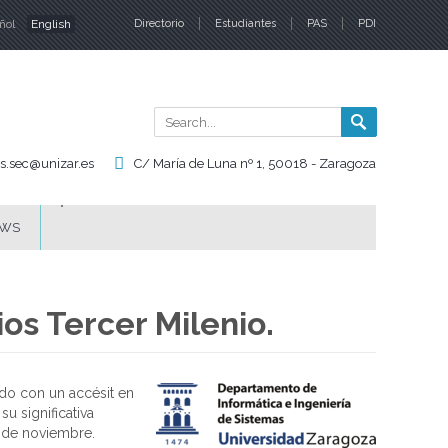
ñol
English
Directorio
Estudiantes
PAS
PDI
nguages
Search
Search
form
is.sec@unizar.es
C/ María de Luna nº 1, 50018 - Zaragoza
WS
os Tercer Milenio.
ado con un accésit en
u significativa
6 de noviembre.