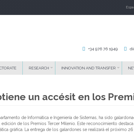
Espa
La
+34 976 76 1949
di
CTORATE
RESEARCH
INNOVATION AND TRANSFER
NE
tiene un accésit en los Premi
partamento de Informática e Ingeniería de Sistemas, ha sido galardon
 edición de los Premios Tercer Milenio. Este reconocimiento destaca s
mática gráfica. La entrega de los galardones se realizará el próximo 2