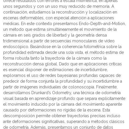
ofrece resultados con errores a escala milimétrica, en apenas
unos segundos y con un uso muy reducido de memoria. A
continuación, estudiamos la reconstrucción y localización en
escenas deformables, con especial atención a aplicaciones
médicas. En este contexto presentamos Endo-Depth-and-Motion,
un método que estima simultáneamente el movimiento de la
cámara en seis grados de libertad y la geometría densa
tridimensional a partir de secuencias monoculares de vídeo
endoscópico. Basándose en la coherencia fotométrica sobre la
profundidad estimada desde una sola vista, el método estima de
forma robusta tanto la trayectoria de la cámara como la
reconstrucción densa global. Dado que en aplicaciones críticas
es esencial disponer de estimaciones de incertidumbre,
exploramos el uso de redes bayesianas profundas capaces de
predecir de forma conjunta la profundidad y su incertidumbre a
partir de imágenes individuales de colonoscopia. Finalmente,
desarrollamos Drunkard’s Odometry, una técnica de odometría
visual basada en aprendizaje profundo que separa explícitamente
el movimiento inducido por la cámara del movimiento aparente
causado por deformaciones no rígidas de la escena. Esta
descomposición permite obtener trayectorias precisas incluso
ante deformaciones significativas, superando a métodos clásicos
de odometría. Además, presentamos un conjunto de datos