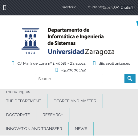
Directorio
Estudiantes
Español
PAS
English
PDI
Language
C/ María de Luna nº 1, 50018 - Zaragoza
diis.sec@unizar.es
+34 976 76 1949
Search
Search form
menu-ingles
THE DEPARTMENT
DEGREE AND MASTER
DOCTORATE
RESEARCH
INNOVATION AND TRANSFER
NEWS