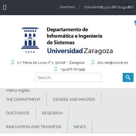
Directorio
Estudiantes
Español
PAS
English
PDI
Language
C/ María de Luna nº 1, 50018 - Zaragoza
diis.sec@unizar.es
+34 976 76 1949
Search
Search form
menu-ingles
THE DEPARTMENT
DEGREE AND MASTER
DOCTORATE
RESEARCH
INNOVATION AND TRANSFER
NEWS