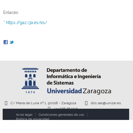
Enlaces:
*
https://gaz.i3a.es/es/
C/ María de Luna nº 1, 50018 - Zaragoza
diis.sec@unizar.es
+34 976 76 1949
Aviso legal
Condiciones generales de uso
Política de privacidad