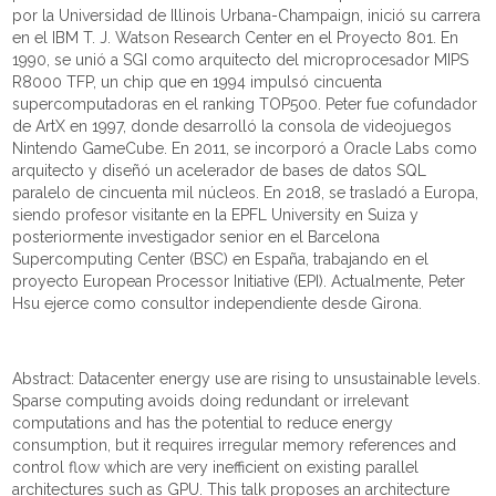
por la Universidad de Illinois Urbana-Champaign, inició su carrera
en el IBM T. J. Watson Research Center en el Proyecto 801. En
1990, se unió a SGI como arquitecto del microprocesador MIPS
R8000 TFP, un chip que en 1994 impulsó cincuenta
supercomputadoras en el ranking TOP500. Peter fue cofundador
de ArtX en 1997, donde desarrolló la consola de videojuegos
Nintendo GameCube. En 2011, se incorporó a Oracle Labs como
arquitecto y diseñó un acelerador de bases de datos SQL
paralelo de cincuenta mil núcleos. En 2018, se trasladó a Europa,
siendo profesor visitante en la EPFL University en Suiza y
posteriormente investigador senior en el Barcelona
Supercomputing Center (BSC) en España, trabajando en el
proyecto European Processor Initiative (EPI). Actualmente, Peter
Hsu ejerce como consultor independiente desde Girona.
Abstract: Datacenter energy use are rising to unsustainable levels.
Sparse computing avoids doing redundant or irrelevant
computations and has the potential to reduce energy
consumption, but it requires irregular memory references and
control flow which are very inefficient on existing parallel
architectures such as GPU. This talk proposes an architecture