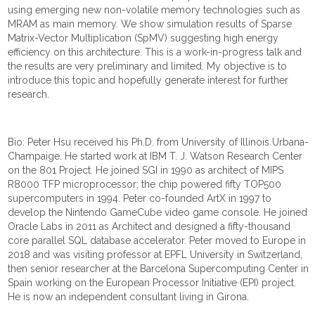
using emerging new non-volatile memory technologies such as
MRAM as main memory. We show simulation results of Sparse
Matrix-Vector Multiplication (SpMV) suggesting high energy
efficiency on this architecture. This is a work-in-progress talk and
the results are very preliminary and limited. My objective is to
introduce this topic and hopefully generate interest for further
research.
Bio: Peter Hsu received his Ph.D. from University of Illinois Urbana-
Champaige. He started work at IBM T. J. Watson Research Center
on the 801 Project. He joined SGI in 1990 as architect of MIPS
R8000 TFP microprocessor; the chip powered fifty TOP500
supercomputers in 1994. Peter co-founded ArtX in 1997 to
develop the Nintendo GameCube video game console. He joined
Oracle Labs in 2011 as Architect and designed a fifty-thousand
core parallel SQL database accelerator. Peter moved to Europe in
2018 and was visiting professor at EPFL University in Switzerland,
then senior researcher at the Barcelona Supercomputing Center in
Spain working on the European Processor Initiative (EPI) project.
He is now an independent consultant living in Girona.