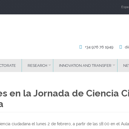
Espa
La
+34 976 76 1949
di
CTORATE
RESEARCH
INNOVATION AND TRANSFER
NE
res en la Jornada de Ciencia 
a
ncia ciudadana el lunes 2 de febrero, a partir de las 18:00 en el Aul