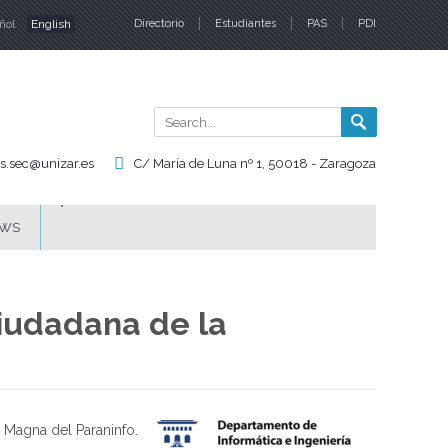
ñol
English
Directorio
Estudiantes
PAS
PDI
nguages
Search
Search
form
is.sec@unizar.es
C/ María de Luna nº 1, 50018 - Zaragoza
WS
Ciudadana de la
a Magna del Paraninfo.