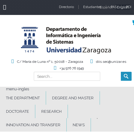
Directorio
Estudiantes
Español
PAS
English
PDI
Language
C/ María de Luna nº 1, 50018 - Zaragoza
diis.sec@unizar.es
+34 976 76 1949
Search
Search form
menu-ingles
THE DEPARTMENT
DEGREE AND MASTER
DOCTORATE
RESEARCH
INNOVATION AND TRANSFER
NEWS