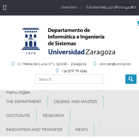
Directorio
Estudiantes
Español
PAS
English
PDI
Language
C/ María de Luna nº 1, 50018 - Zaragoza
diis.sec@unizar.es
+34 976 76 1949
Search
Search form
menu-ingles
THE DEPARTMENT
DEGREE AND MASTER
DOCTORATE
RESEARCH
INNOVATION AND TRANSFER
NEWS