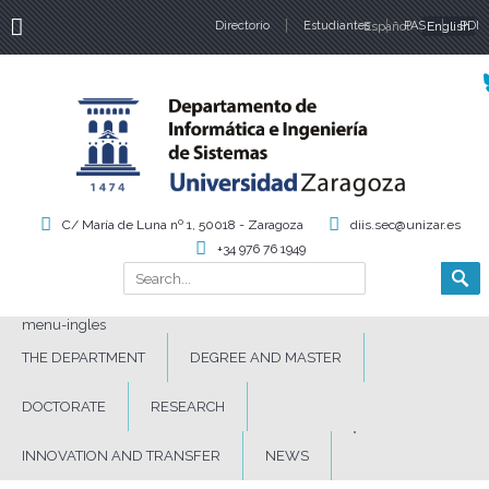
Directorio
Estudiantes
Español
PAS
English
PDI
Language
C/ María de Luna nº 1, 50018 - Zaragoza
diis.sec@unizar.es
+34 976 76 1949
Search
Search form
menu-ingles
THE DEPARTMENT
DEGREE AND MASTER
DOCTORATE
RESEARCH
INNOVATION AND TRANSFER
NEWS