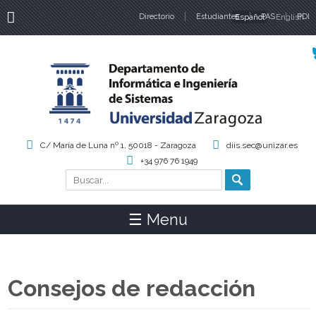
Directorio
Estudiantes
Español
PAS
English
PDI
Idiomas
C/ María de Luna nº 1, 50018 - Zaragoza
diis.sec@unizar.es
+34 976 76 1949
Buscar
Formulario de búsqueda
☰ Menu
Consejos de redacción