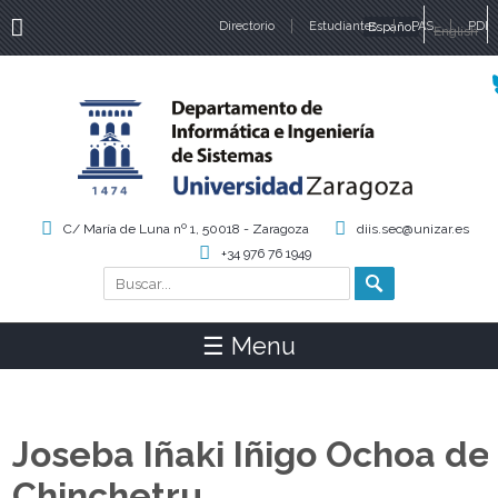
Directorio
Estudiantes
Español
PAS
PDI
English
Idiomas
C/ María de Luna nº 1, 50018 - Zaragoza
diis.sec@unizar.es
+34 976 76 1949
Buscar
Formulario de búsqueda
☰ Menu
Joseba Iñaki Iñigo Ochoa de
Chinchetru