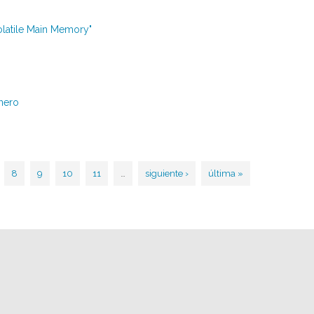
latile Main Memory"
nero
8
9
10
11
…
siguiente ›
última »