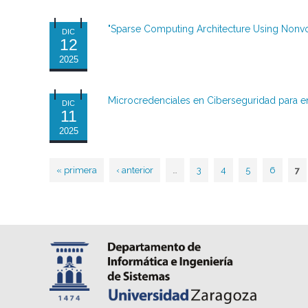
"Sparse Computing Architecture Using Nonvo
DIC
12
2025
Microcredenciales en Ciberseguridad para e
DIC
11
2025
« primera
‹ anterior
…
3
4
5
6
7
Páginas