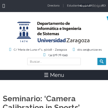
Directorio
Estudiantes
Español
PAS
English
PDI
Idiomas
C/ María de Luna nº 1, 50018 - Zaragoza
diis.sec@unizar.es
+34 976 76 1949
Buscar
Formulario de búsqueda
☰ Menu
Seminario: ‘Camera
Calibration in Sports’