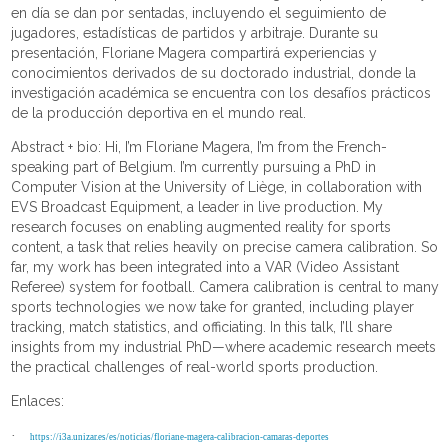
en día se dan por sentadas, incluyendo el seguimiento de
jugadores, estadísticas de partidos y arbitraje. Durante su
presentación, Floriane Magera compartirá experiencias y
conocimientos derivados de su doctorado industrial, donde la
investigación académica se encuentra con los desafíos prácticos
de la producción deportiva en el mundo real.
Abstract + bio: Hi, I’m Floriane Magera, I’m from the French-
speaking part of Belgium. I’m currently pursuing a PhD in
Computer Vision at the University of Liège, in collaboration with
EVS Broadcast Equipment, a leader in live production. My
research focuses on enabling augmented reality for sports
content, a task that relies heavily on precise camera calibration. So
far, my work has been integrated into a VAR (Video Assistant
Referee) system for football. Camera calibration is central to many
sports technologies we now take for granted, including player
tracking, match statistics, and officiating. In this talk, I’ll share
insights from my industrial PhD—where academic research meets
the practical challenges of real-world sports production.
Enlaces:
·
https://i3a.unizar.es/es/noticias/floriane-magera-calibracion-camaras-deportes