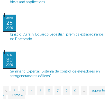
tricks and applications
MAYO
25
2026
Ignacio Cuiral y Eduardo Sebastián, premios extraordinarios
de Doctorado
ABR
30
2026
Seminario Expertia: "Sistema de control de elevadores en
aerogeneradores eólicos"
1
2
3
4
5
6
7
8
9
…
siguiente
Páginas
›
última »