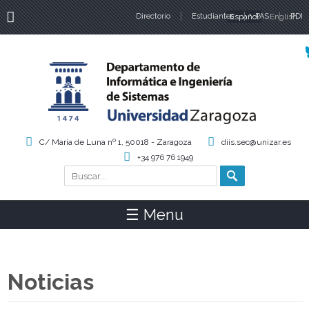
Directorio
Estudiantes
Español
PAS
English
PDI
Idiomas
C/ María de Luna nº 1, 50018 - Zaragoza
diis.sec@unizar.es
+34 976 76 1949
Buscar
Formulario de búsqueda
☰ Menu
Noticias