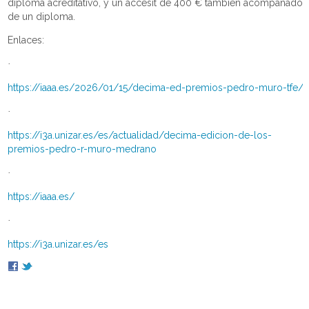
diploma acreditativo, y un accésit de 400 € también acompañado
de un diploma.
Enlaces:
·
https://iaaa.es/2026/01/15/decima-ed-premios-pedro-muro-tfe/
·
https://i3a.unizar.es/es/actualidad/decima-edicion-de-los-
premios-pedro-r-muro-medrano
·
https://iaaa.es/
·
https://i3a.unizar.es/es