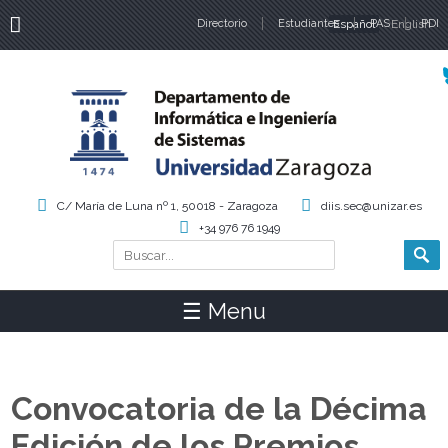
Directorio
Estudiantes
Español
PAS
English
PDI
Idiomas
C/ María de Luna nº 1, 50018 - Zaragoza
diis.sec@unizar.es
+34 976 76 1949
Buscar
Formulario de búsqueda
☰ Menu
Convocatoria de la Décima
Edición de los Premios