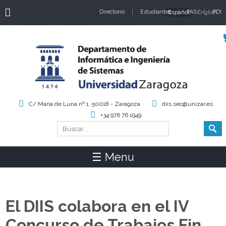
Directorio
Estudiantes
Español
PAS
English
PDI
Idiomas
C/ María de Luna nº 1, 50018 - Zaragoza
diis.sec@unizar.es
+34 976 76 1949
Buscar
Formulario de búsqueda
☰ Menu
El DIIS colabora en el IV
Concurso de Trabajos Fin