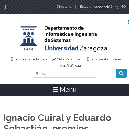
Directorio
Estudiantes
Español
PAS
English
PDI
Idiomas
C/ María de Luna nº 1, 50018 - Zaragoza
diis.sec@unizar.es
+34 976 76 1949
Buscar
Formulario de búsqueda
☰ Menu
Ignacio Cuiral y Eduardo
Sebastián, premios