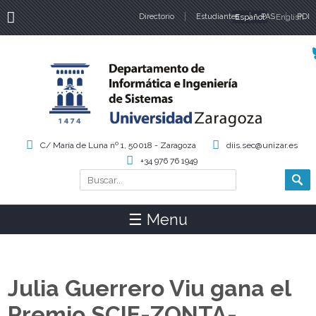
Directorio
Estudiantes
Español
PAS
English
PDI
Idiomas
C/ María de Luna nº 1, 50018 - Zaragoza
diis.sec@unizar.es
+34 976 76 1949
Buscar
Formulario de búsqueda
☰ Menu
Julia Guerrero Viu gana el
Premio SCIE-ZONTA-