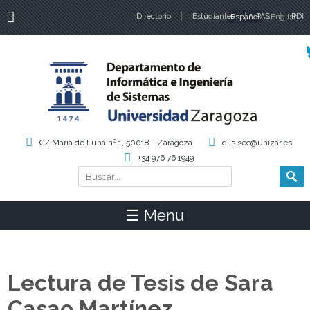
Directorio
Estudiantes
Español
PAS
English
PDI
Idiomas
C/ María de Luna nº 1, 50018 - Zaragoza
diis.sec@unizar.es
+34 976 76 1949
Buscar
Formulario de búsqueda
☰ Menu
Lectura de Tesis de Sara
Casao Martínez