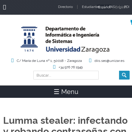
Directorio
Estudiantes
Español
PAS
English
PDI
Idiomas
C/ María de Luna nº 1, 50018 - Zaragoza
diis.sec@unizar.es
+34 976 76 1949
Buscar
Formulario de búsqueda
☰ Menu
Lumma stealer: infectando
y robando contraseñas con