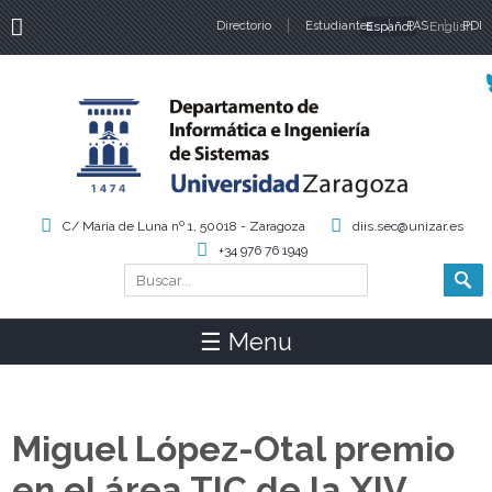
Directorio
Estudiantes
Español
PAS
English
PDI
Idiomas
C/ María de Luna nº 1, 50018 - Zaragoza
diis.sec@unizar.es
+34 976 76 1949
Buscar
Formulario de búsqueda
☰ Menu
Miguel López-Otal premio
en el área TIC de la XIV