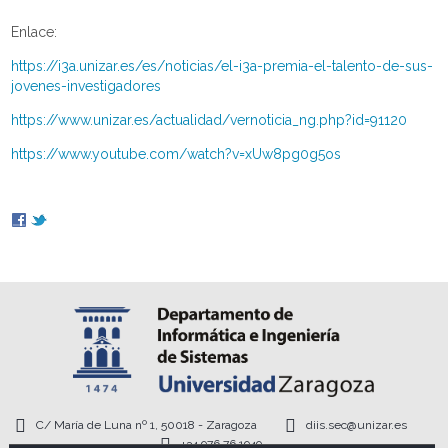
Enlace:
https://i3a.unizar.es/es/noticias/el-i3a-premia-el-talento-de-sus-
jovenes-investigadores
https://www.unizar.es/actualidad/vernoticia_ng.php?id=91120
https://www.youtube.com/watch?v=xUw8pg0g5os
C/ María de Luna nº 1, 50018 - Zaragoza
diis.sec@unizar.es
+34 976 76 1949